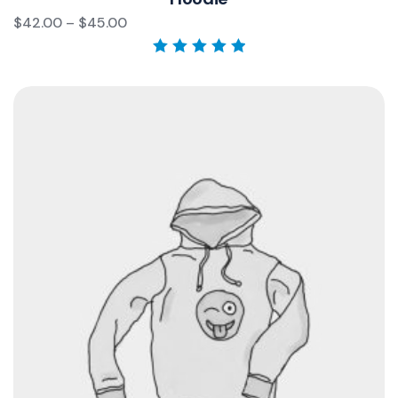
$
42.00
–
$
45.00
Rated
5.00
out
of 5